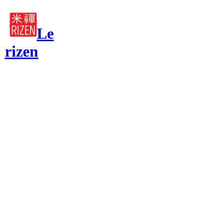
Le
rizen