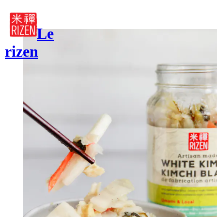
RETOUR
Le
rizen
À propos
Notre entreprise
Nous joindre
Politique
FACEBOOK
INSTAGRAM