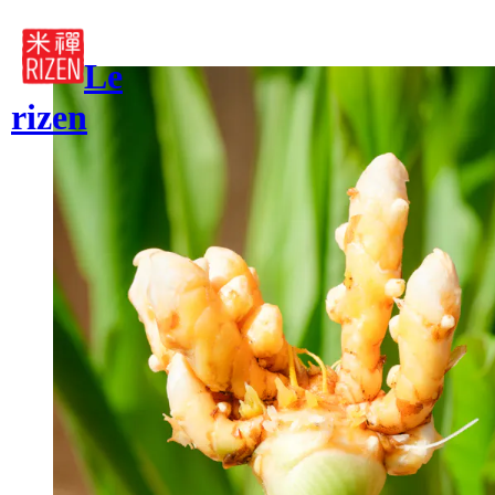
RETOUR
Le
rizen
À propos
Notre entreprise
Nous joindre
Politique
FACEBOOK
INSTAGRAM