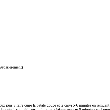
grossièrement)
oux puis y faire cuire la patate douce et le carvi 5-6 minutes en remuant
r le reste des ingrédients du burger et laisser reposer 5 minutes; ceci pe