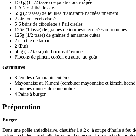
150 g (1 1/2 tasse) de patate douce râpée
1 À 2 c. à thé de carvi
65g (2 tasses) de feuilles d’amarante hachées finement
2 oignons verts ciselés
5-6 brins de ciboulette à l’ail ciselés
125g (1 tasse) de graines de tournesol écrasées ou moulues
125g (1/2 tasse) de graines d’amarante cuites
2 c. à thé de tamari
2 Œufs
50 g (1/2 tasse) de flocons d’avoine
Flocons de piment coréen ou autre, au goût
Garnitures
8 feuilles d’amarante entières
Mayonnaise au Kimchi (combiner mayonnaise et kimchi haché 
Tranches minces de concombre
4 Pains à burger
Préparation
Burger
Dans une poêle antiadhésive, chauffer 1 à 2 c. à soupe d’huile à feu d
le feu; la chaleur résiduelle terminera la cuisson. Lorsque tiédi, ajoute