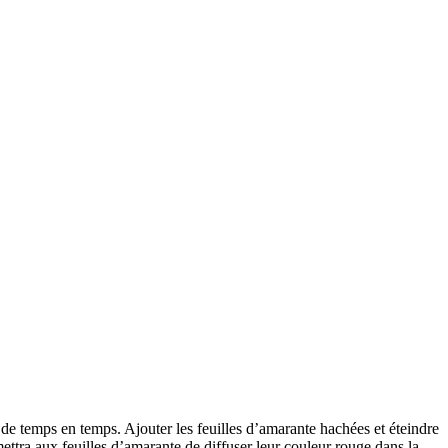
 de temps en temps. Ajouter les feuilles d’amarante hachées et éteindre
rmettra aux feuilles d’amarante de diffuser leur couleur rouge dans la